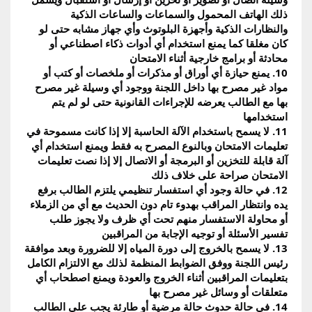
ذلك الهاتف المحمول والسماعات والساعات الذكية 
والنظارات الذكية وأجهزة البلوتوث وأي جهاز مشابه حتى لو 
كان مغلقا كما يمنع استخدام أي أدوات ذكاء اصطناعي أو 
محادثة أو برامج خارجية أثناء الامتحان
10. يمنع حيازة أي أوراق أو مذكرات أو ملخصات أو كتب أو 
مواد غير مصرح بها داخل اللجنة ووجود أي وسيلة غير مصرح 
بها مع الطالب يعرضه للإجراءات القانونية حتى لو لم يتم 
استخدامها
11. لا يسمح باستخدام الآلة الحاسبة إلا إذا كانت مسموحة في 
تعليمات الامتحان وبالنوع المصرح به فقط ويمنع استخدام أي 
آلة قابلة للتخزين أو البرمجة أو الاتصال إلا إذا نصت تعليمات 
الامتحان صراحة على خلاف ذلك
12. في حالة وجود أي استفسار تنظيمي يلتزم الطالب برفع 
يده وانتظار المراقب بهدوء تام دون الحديث مع أي من الزملاء 
أو محاولة الاستفسار منهم تحت أي ظرف ولا يجوز طلب 
تفسير الأسئلة أو توجيه الإجابة من المراقبين
13. لا يسمح بالخروج إلى دورة المياه إلا للضرورة وبعد موافقة 
رئيس اللجنة ووفق الضوابط المنظمة لذلك مع الالتزام الكامل 
بتعليمات المراقبين أثناء الخروج والعودة ويمنع اصطحاب أي 
متعلقات أو وسائل غير مصرح بها
14. في حالة حدوث حالة مرضية أو طارئة يجب على الطالب 