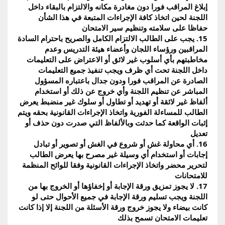
إبلاغ المراقب فورا دون مغادرة مكانه والالتزام بالبقاء داخل 
اللجنة لحين اتخاذ كافة الإجراءات المتبعة في هذا الشأن 
حفاظا على سلامته وتنظيم سير الامتحان
15. يجب على الطالب الالتزام الكامل والصريح باحترام السادة 
المراقبين ورؤساء اللجان وأعضاء هيئة التدريس وعدم 
مخاطبتهم بأي أسلوب غير لائق أو الاعتراض على التعليمات 
داخل اللجنة تحت أي ظرف ويجب تنفيذ جميع التعليمات 
الصادرة عن المراقب فورا ودون جدال باعتباره المسؤول 
المباشر عن تنظيم اللجنة وأي خروج عن ذلك أو استخدام 
ألفاظ غير لائقة أو تهديد أو تطاول أو سلوك غير منضبط يعرض 
الطالب للمساءلة الفورية واتخاذ الإجراءات القانونية بحقه ويتم 
إثبات الواقعة كما حدثت وبالألفاظ التي صدرت دون حذف أو 
تعديل
16. أي محاولة غش أو شروع في الغش أو تصوير أو تبادل 
إجابات أو استخدام أي وسيلة غير مصرح بها يعرض الطالب 
لتحرير محضر واتخاذ الإجراءات القانونية وفقا للوائح المنظمة 
للامتحانات
17. لا يجوز تمزيق ورقة الإجابة أو إخفاؤها أو الخروج بها من 
اللجنة ويجب تسليم ورقة الإجابة في جميع الأحوال حتى لو 
كانت بيضاء ولا يجوز خروج ورقة الأسئلة من اللجنة إلا إذا كانت 
تعليمات الامتحان تسمح بذلك