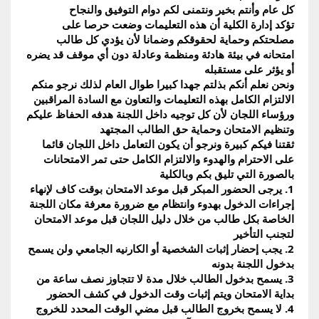
كل عام وأنتم بخير ونتمنى لكم دوام التوفيق والنجاح
تؤكد إدارة الكلية أن هذه التعليمات وضعت حرصا على 
مصلحتكم وحماية لحقوقكم وضمانا لأن يؤدي كل طالب 
امتحانه في بيئة هادئة ومنظمة وعادلة دون أي موقف قد يضره 
أو يؤثر على مستقبله
ونحن نعلم أنكم بذلتم جهدا كبيرا طوال العام لذلك نرجو منكم 
الالتزام الكامل بهذه التعليمات والتعاون مع السادة المراقبين 
ورؤساء اللجان لأن كل توجيه داخل اللجنة هدفه الحفاظ عليكم 
وتنظيم الامتحان وحماية حق الطالب المجتهد
ثقتنا فيكم كبيرة ونرجو أن يكون التعامل داخل اللجان قائما 
على الاحترام والهدوء والالتزام الكامل حتى تمر الامتحانات 
بالصورة التي تليق بكم وبالكلية
1. يرجى الحضور المبكر قبل موعد الامتحان بوقت كاف لإنهاء 
إجراءات الدخول بهدوء وانتظام مع ضرورة معرفة مكان اللجنة 
الخاصة بكل طالب من خلال دليل اللجان قبل موعد الامتحان 
لتجنب التأخير
2. يجب إحضار إثبات الشخصية أو الكارنيه الجامعي ولن يسمح 
بدخول اللجنة بدونه
3. يسمح بدخول الطالب خلال مدة لا تتجاوز نصف ساعة من 
بداية الامتحان ويتم إثبات وقت الدخول في كشف الحضور
4. لا يسمح بخروج الطالب قبل مضي الوقت المحدد للخروج 