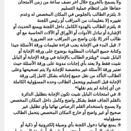
ولا يسمح بالخروج خلال آخر نصف ساعة من زمن الامتحان 
حفاظا على انتظام عملية التسليم
5. يلتزم الطالب بالجلوس في المكان المخصص له وعدم 
تغييره إلا بتعليمات من المراقب أو رئيس اللجنة
6. يلتزم الطالب بالهدوء الكامل داخل اللجنة ويمنع الحديث أو 
الإشارة أو تبادل الأدوات أو الأوراق أو الآلات الحاسبة مع أي 
طالب آخر إلا بإذن واضح من المراقب عند الضرورة
7. قبل البدء في الإجابة يجب قراءة تعليمات ورقة الأسئلة جيدا 
وكتابة جميع البيانات المطلوبة بوضوح على ورقة الإجابة أو 
البابل شيت *ويلتزم الطالب بالإجابة في ورقة الإجابة أو البابل 
شيت فقط ولا يعتد بأي إجابات مدونة على ورقة الأسئلة حيث 
تعتبر ورقة الأسئلة غير مخصصة للإجابة ولا يتم تصحيحها وعلى 
الطالب التأكد من نقل جميع إجاباته بشكل كامل إلى ورقة 
الإجابة قبل التسليم ويتحمل الطالب وحده المسؤولية الكاملة 
عن أي إجابة لم يتم نقلها*
8. في امتحانات البابل شيت تكون الإجابة بتظليل الدائرة 
بالقلم الجاف فقط بشكل واضح وكامل داخل المكان المخصص 
ولا يسمح باستخدام القلم الرصاص نهائيا وأي تظليل غير 
صحيح أو غير واضح أو خارج المكان المخصص يتحمل الطالب 
مسؤوليته
9. يمنع نهائيا دخول اللجنة بأي وسيلة إلكترونية أو ذكية أو 
وسيلة اتصال أو تصوير أو تخزين أو إرسال أو استقبال ويشمل 