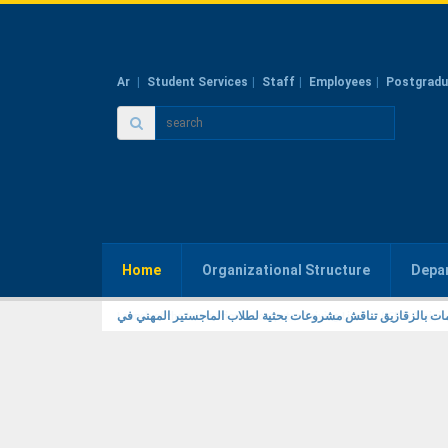
Ar
Student Services
Staff
Employees
Postgradu
Home
Organizational Structure
Depa
Launch of the International Computer Driving License (ICDL) Trainin